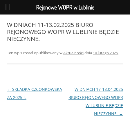
Rejonowe WOPR w Lublinie
Przejdź
do
W DNIACH 11-13.02.2025 BIURO
treści
REJONOWEGO WOPR W LUBLINIE BĘDZIE
NIECZYNNE.
Ten wpis został opublikowany w
Aktualności
dnia
10 lutego 2025
,
.
Nawigacja
←
SKŁADKA CZŁONKOWSKA
W DNIACH 17-18.04.2025
wpisu
ZA 2025 r.
BIURO REJONOWEGO WOPR
W LUBLINIE BĘDZIE
NIECZYNNE.
→