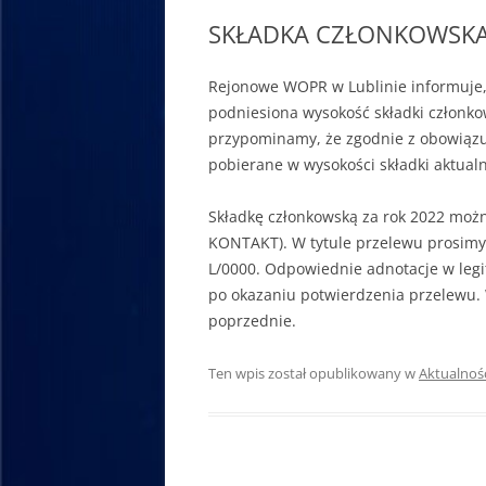
SKŁADKA CZŁONKOWSKA 
Rejonowe WOPR w Lublinie informuje,
podniesiona wysokość składki członkow
przypominamy, że zgodnie z obowiązuj
pobierane w wysokości składki aktualn
Składkę członkowską za rok 2022 moż
KONTAKT). W tytule przelewu prosimy
L/0000. Odpowiednie adnotacje w legi
po okazaniu potwierdzenia przelewu. W
poprzednie.
Ten wpis został opublikowany w
Aktualnoś