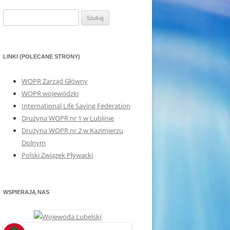
Szukaj:
LINKI (POLECANE STRONY)
WOPR Zarząd Główny
WOPR wojewódzki
International Life Saving Federation
Drużyna WOPR nr 1 w Lublinie
Drużyna WOPR nr 2 w Kazimierzu
Dolnym
Polski Związek Pływacki
WSPIERAJĄ NAS